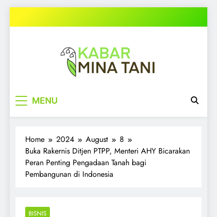
Skip
to
content
kabarminatani.com
MENU
Home
2024
August
8
Buka Rakernis Ditjen PTPP, Menteri AHY Bicarakan
Peran Penting Pengadaan Tanah bagi
Pembangunan di Indonesia
BISNIS