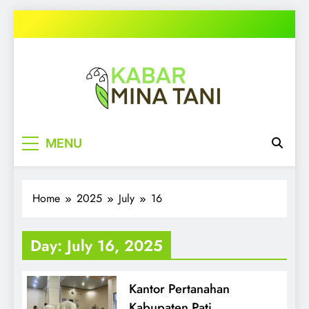
Skip
to
content
kabarminatani.com
MENU
Home
2025
July
16
Day:
July 16, 2025
Kantor Pertanahan
Kabupaten Pati